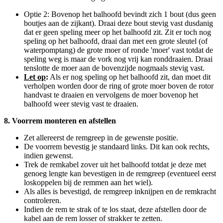
Optie 2: Bovenop het balhoofd bevindt zich 1 bout (dus geen
boutjes aan de zijkant). Draai deze bout stevig vast dusdanig
dat er geen speling meer op het balhoofd zit. Zit er toch nog
speling op het balhoofd, draai dan met een grote sleutel (of
waterpomptang) de grote moer of ronde 'moer' vast totdat de
speling weg is maar de vork nog vrij kan ronddraaien. Draai
tenslotte de moer aan de bovenzijde nogmaals stevig vast.
Let op
:
Als er nog speling op het balhoofd zit, dan moet dit
verholpen worden door de ring of grote moer boven de rotor
handvast te draaien en vervolgens de moer bovenop het
balhoofd weer stevig vast te draaien.
8. Voorrem monteren en afstellen
Zet allereerst de remgreep in de gewenste positie.
De voorrem bevestig je standaard links. Dit kan ook rechts,
indien gewenst.
Trek de remkabel zover uit het balhoofd totdat je deze met
genoeg lengte kan bevestigen in de remgreep (eventueel eerst
loskoppelen bij de remmen aan het wiel).
Als alles is bevestigd, de remgreep inknijpen en de remkracht
controleren.
Indien de rem te strak of te los staat, deze afstellen door de
kabel aan de rem losser of strakker te zetten.