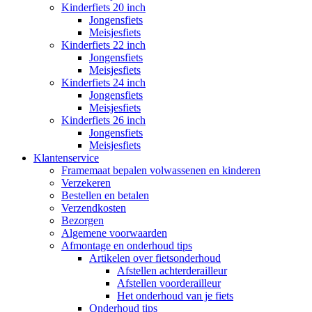
Kinderfiets 20 inch
Jongensfiets
Meisjesfiets
Kinderfiets 22 inch
Jongensfiets
Meisjesfiets
Kinderfiets 24 inch
Jongensfiets
Meisjesfiets
Kinderfiets 26 inch
Jongensfiets
Meisjesfiets
Klantenservice
Framemaat bepalen volwassenen en kinderen
Verzekeren
Bestellen en betalen
Verzendkosten
Bezorgen
Algemene voorwaarden
Afmontage en onderhoud tips
Artikelen over fietsonderhoud
Afstellen achterderailleur
Afstellen voorderailleur
Het onderhoud van je fiets
Onderhoud tips