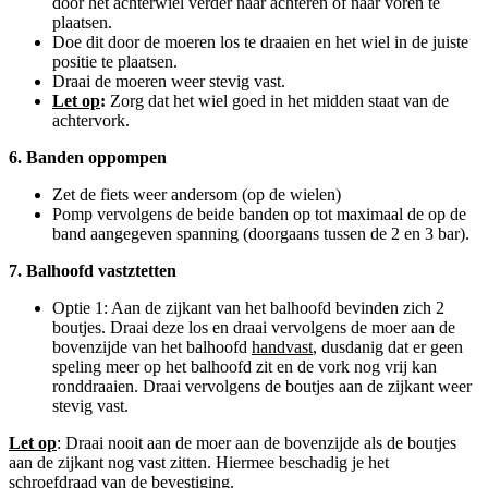
door het achterwiel verder naar achteren of naar voren te
plaatsen.
Doe dit door de moeren los te draaien en het wiel in de juiste
positie te plaatsen.
Draai de moeren weer stevig vast.
Let op
:
Zorg dat het wiel goed in het midden staat van de
achtervork.
6. Banden oppompen
Zet de fiets weer andersom (op de wielen)
Pomp vervolgens de beide banden op tot maximaal de op de
band aangegeven spanning (doorgaans tussen de 2 en 3 bar).
7. Balhoofd vastztetten
Optie 1: Aan de zijkant van het balhoofd bevinden zich 2
boutjes. Draai deze los en draai vervolgens de moer aan de
bovenzijde van het balhoofd
handvast
, dusdanig dat er geen
speling meer op het balhoofd zit en de vork nog vrij kan
ronddraaien. Draai vervolgens de boutjes aan de zijkant weer
stevig vast.
Let op
: Draai nooit aan de moer aan de bovenzijde als de boutjes
aan de zijkant nog vast zitten. Hiermee beschadig je het
schroefdraad van de bevestiging.