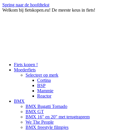
Spring naar de hoofdtekst
Welkom bij fietskopen.eu! De meeste keus in fiets!
Fiets kopen !
Moederfiets
Selecteer op merk
Cortina
BSP
Mammie
Reactor
BMX
BMX Bugatti Tornado
BMX GT
BMX 16" en 20" met terugtraprem
We The People
BMX freestyle filmpjes