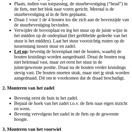
Plaats, indien van toepassing, de stuurbevestiging (“head”) in
de fiets, met het blok naar voren gericht. Meestal is de
stuurbevestiging al in de fiets geplaatst.
Draai 1 voor 1 de 4 bouten los die zich aan de bovenzijde van
de stuurbevestiging bevinden.
Verwijder de bovenplaat en leg het stuur op de juiste wijze in
het midden op de onderplaat (het geribbelde gedeelte van het
stuur is het midden). Laat het stuur voorzichtig rusten op de
tussenstang tussen stuur en zadel.
Let op
:
bevestig de bovenplaat met de bouten, waarbij de
bouten kruislings worden aangedraaid. Draai de bouten nog
niet helemaal vast, maar zet eerst het stuur in de
juiste/gewenste positie. Draai nu de bouten verder kruislings
stevig vast. De bouten moeten strak, maar niet
te
strak worden
aangedraaid. Dit om te voorkomen dat de draad beschadigt.
2. Monteren van het zadel
Bevestig eerst de buis in het zadel.
Bepaal de hoek van het zadel t.o.v. de fiets naar eigen inzicht
en wens.
Bevestig vervolgens het zadel in de fiets op de gewenste
hoogte.
3. Monteren van het voorwiel