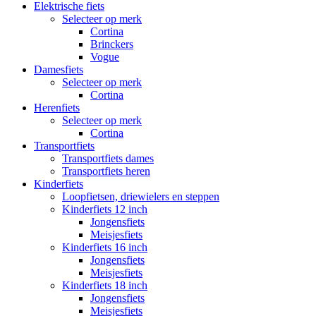
Elektrische fiets
Selecteer op merk
Cortina
Brinckers
Vogue
Damesfiets
Selecteer op merk
Cortina
Herenfiets
Selecteer op merk
Cortina
Transportfiets
Transportfiets dames
Transportfiets heren
Kinderfiets
Loopfietsen, driewielers en steppen
Kinderfiets 12 inch
Jongensfiets
Meisjesfiets
Kinderfiets 16 inch
Jongensfiets
Meisjesfiets
Kinderfiets 18 inch
Jongensfiets
Meisjesfiets