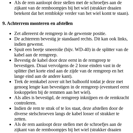
Als de rem aanloopt deze stellen met de schroefjes aan de
zijkant van de remboompjes bij het wiel (strakker draaien
betekent dat het remblokje verder van het wiel komt te staan).
9. Achterrem monteren en afstellen
Zet allereerst de remgreep in de gewenste positie.
De achterrem bevestig je standaard rechts. Dit kan ook links,
indien gewenst.
Spuit een beetje smeerolie (bijv. WD-40) in de splitter van de
kabel aan de remgreep.
Bevestig de kabel door deze eerst in de remgreep te
bevestigen. Draai vervolgens de 2 losse einden vast in de
splitter (het korte eind aan de zijde van de remgreep en het
lange eind aan de andere kant).
Trek de remkabel zover uit het balhoofd totdat je deze met
genoeg lengte kan bevestigen in de remgreep (eventueel eerst
loskoppelen bij de remmen aan het wiel).
Als alles is bevestigd, de remgreep inknijpen en de remkracht
controleren.
Indien de rem te strak of te los staat, deze afstellen door de
diverse stelschroeven langs de kabel losser of strakker te
zetten.
Als de rem aanloopt deze stellen met de schroefjes aan de
zijkant van de remboompjes bij het wiel (strakker draaien