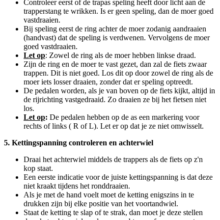
Controleer eerst of de trapas speling heeft door licht aan de
trapperstang te wrikken. Is er geen speling, dan de moer goed
vastdraaien.
Bij speling eerst de ring achter de moer zodanig aandraaien
(handvast) dat de speling is verdwenen. Vervolgens de moer
goed vastdraaien.
Let op
: Zowel de ring als de moer hebben linkse draad.
Zijn de ring en de moer te vast gezet, dan zal de fiets zwaar
trappen. Dit is niet goed. Los dit op door zowel de ring als de
moer iets losser draaien, zonder dat er speling optreedt.
De pedalen worden, als je van boven op de fiets kijkt, altijd in
de rijrichting vastgedraaid. Zo draaien ze bij het fietsen niet
los.
Let op
:
De pedalen hebben op de as een markering voor
rechts of links ( R of L). Let er op dat je ze niet omwisselt.
5. Kettingspanning controleren en achterwiel
Draai het achterwiel middels de trappers als de fiets op z'n
kop staat.
Een eerste indicatie voor de juiste kettingspanning is dat deze
niet kraakt tijdens het ronddraaien.
Als je met de hand voelt moet de ketting enigszins in te
drukken zijn bij elke positie van het voortandwiel.
Staat de ketting te slap of te strak, dan moet je deze stellen