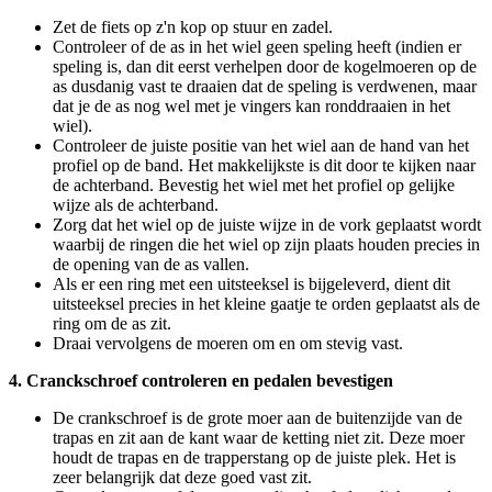
Zet de fiets op z'n kop op stuur en zadel.
Controleer of de as in het wiel geen speling heeft (indien er
speling is, dan dit eerst verhelpen door de kogelmoeren op de
as dusdanig vast te draaien dat de speling is verdwenen, maar
dat je de as nog wel met je vingers kan ronddraaien in het
wiel).
Controleer de juiste positie van het wiel aan de hand van het
profiel op de band. Het makkelijkste is dit door te kijken naar
de achterband. Bevestig het wiel met het profiel op gelijke
wijze als de achterband.
Zorg dat het wiel op de juiste wijze in de vork geplaatst wordt
waarbij de ringen die het wiel op zijn plaats houden precies in
de opening van de as vallen.
Als er een ring met een uitsteeksel is bijgeleverd, dient dit
uitsteeksel precies in het kleine gaatje te orden geplaatst als de
ring om de as zit.
Draai vervolgens de moeren om en om stevig vast.
4. Cranckschroef controleren en pedalen bevestigen
De crankschroef is de grote moer aan de buitenzijde van de
trapas en zit aan de kant waar de ketting niet zit. Deze moer
houdt de trapas en de trapperstang op de juiste plek. Het is
zeer belangrijk dat deze goed vast zit.